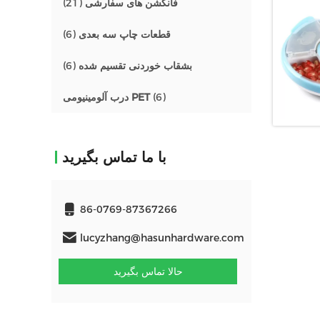
فانکشن های سفارشی
(21)
قطعات چاپ سه بعدی
(6)
بشقاب خوردنی تقسیم شده
(6)
(6)
درب آلومینیومی PET
با ما تماس بگیرید
86-0769-87367266
lucyzhang@hasunhardware.com
حالا تماس بگیرید