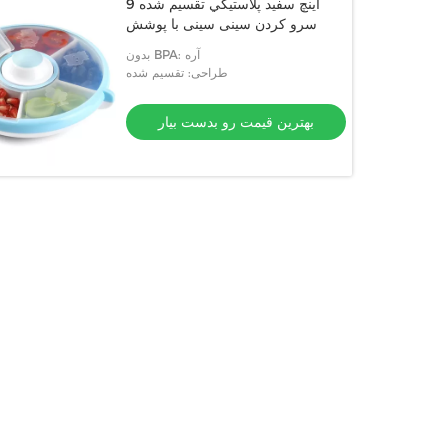
9 اينچ سفيد پلاستيکي تقسیم شده
سرو کردن سینی سینی با پوشش
بدون BPA: آره
طراحی: تقسیم شده
بهترین قیمت رو بدست بیار