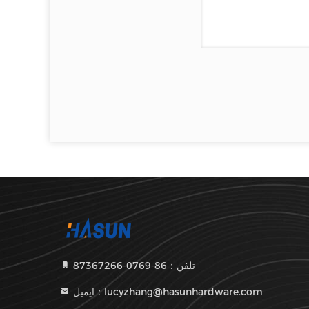
تلفن：86-0769-87367266
ایمیل：lucyzhang@hasunhardware.com