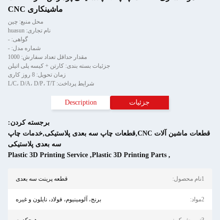
ماشینکاری CNC
محل منبع: چین
نام تجاری: huasun
گواهی: -
شماره مدل: -
مقدار حداقل تعداد سفارش: 1000
جزئیات بسته بندی: کارتن + کیسه پلی اتیلن
زمان تحویل: 8 روز کاری
شرایط پرداخت: L/C، D/A، D/P، T/T
جزئیات
Description
برجسته کردن:
قطعات ماشین آلات CNC,قطعات چاپ سه بعدی پلاستیکی,خدمات چاپ
سه بعدی پلاستیکی
Plastic 3D Printing Service
,
Plastic 3D Printing Parts
,
قطعه پرینت سه بعدی
برنج، آلومینیوم، فولاد، نایلون و غیره