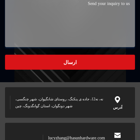
ارسال
نه، نه12، جاده ی ینکنگ، روستای شانگیوان، شهر چنگسی،
شهر دونگوان، استان گوانگدونگ، چین
آدرس
lucyzhang@hasunhardware.com