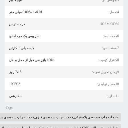
هيچکدوم
0.01- +/-0.005 میلی متر
5OEM/O
در دسترس
سرویس یک مرحله ای
کیسه پلی + کارتن
100٪ بازرسی قبل از حمل و نقل
7-15 روز
100PCS
سفارشی
Tags:
مات چاپ سه بعدی پلاستیکی,خدمات چاپ سه بعدی فلزی,خدمات چاپ سه بعدی سفارشی