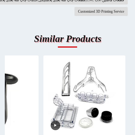
ین آلات CNC,قطعات چاپ سه بعدی پلاستیکی,خدمات چاپ سه بعدی پلاستیکی
Customized 3D Printing Serv
Similar Products