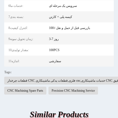
سرویس یک مرحله ای
6خدمات ما:
کیسه پلی + کارتن
7بسته بندی:
100٪ بازرسی قبل از حمل و نقل
8کنترل کیفیت:
3-7 روز
9زمان تحویل نمونه:
100PCS
10مقدار تولیدی:
سفارشی
11اندازه:
Tags:
ی,قطعات یدکی ماشینکاری cnc,خدمات ماشینکاری CNC دقیق
CNC Machining Spare Parts
Precision CNC Machining Service
Similar Products