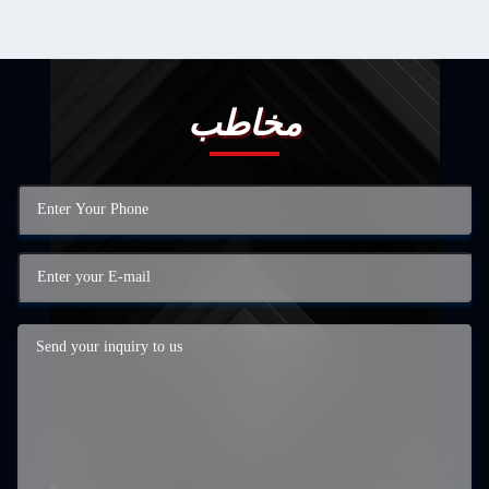
مخاطب