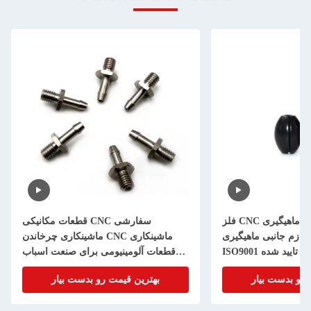
فلز CNC چرخاندن ماشین آلات ماهیگیری
قطعات مکانیکی CNC سفارشی
ازم جانبی ماهیگیری
ماشینکاری چرخاندن CNC ماشینکاری
ISO9001 تایید شده
قطعات آلومینیومی برای صنعت اسباب
بازی
 رو بدست بیار
بهترین قیمت رو بدست بیار