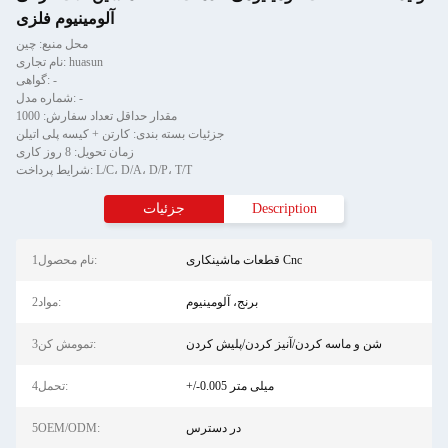
آلومینیوم فلزی
محل منبع: چین
نام تجاری: huasun
گواهی: -
شماره مدل: -
مقدار حداقل تعداد سفارش: 1000
جزئیات بسته بندی: کارتن + کیسه پلی اتیلن
زمان تحویل: 8 روز کاری
شرایط پرداخت: L/C، D/A، D/P، T/T
Description
جزئیات
قطعات ماشینکاری Cnc
1نام محصول:
برنج، آلومینیوم
2مواد:
شن و ماسه کردن/آنیز کردن/پلیش کردن
3تمومش کن:
+/-0.005 میلی متر
4تحمل:
در دسترس
5OEM/ODM: